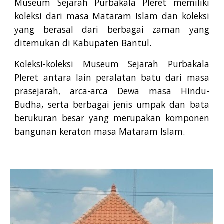
Museum Sejarah Purbakala Pleret memiliki
koleksi dari masa Mataram Islam dan koleksi
yang berasal dari berbagai zaman yang
ditemukan di Kabupaten Bantul.
Koleksi-koleksi Museum Sejarah Purbakala
Pleret antara lain peralatan batu dari masa
prasejarah, arca-arca Dewa masa Hindu-
Budha, serta berbagai jenis umpak dan bata
berukuran besar yang merupakan komponen
bangunan keraton masa Mataram Islam.