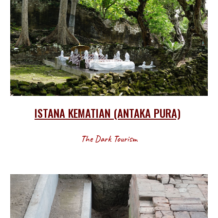
ISTANA KEMATIAN (ANTAKA PURA)
The Dark Tourism