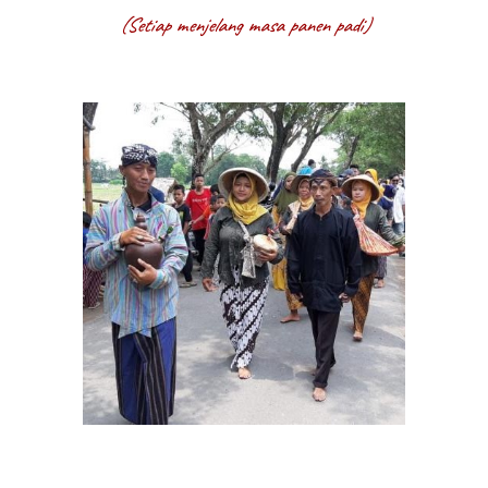
(Setiap menjelang masa panen padi)