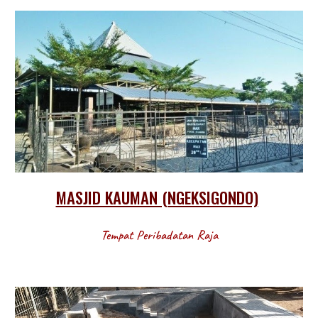
MASJID KAUMAN (NGEKSIGONDO)
Tempat Peribadatan Raja