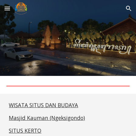
Skip to main content
Skip to navigation
WISATA SITUS DAN BUDAYA
Masjid Kauman (Ngeksigondo)
SITUS KERTO