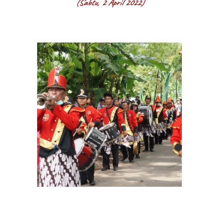
(Sabtu, 2 April 2022)