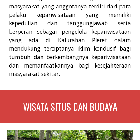
masyarakat yang anggotanya terdiri dari para
pelaku kepariwisataan yang memiliki
kepedulian dan tanggungjawab serta
berperan sebagai pengelola kepariwisataan
yang ada di Kalurahan Pleret dalam
mendukung terciptanya iklim kondusif bagi
tumbuh dan berkembangnya kepariwisataan
dan memanfaatkannya bagi kesejahteraan
masyarakat sekitar.
WISATA SITUS DAN BUDAYA