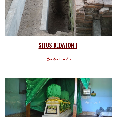
SITUS KEDATON I
Bendungan Air