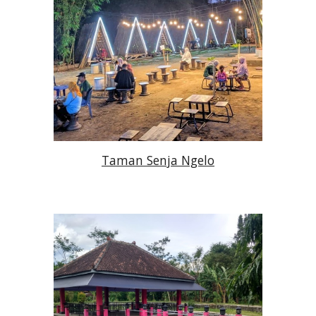
Taman Senja Ngelo