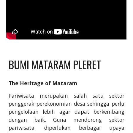
BUMI MATARAM PLERET
The Heritage of Mataram
Pariwisata merupakan salah satu sektor
penggerak perekonomian desa sehingga perlu
pengelolaan lebih agar dapat berkembang
dengan baik. Guna mendorong sektor
pariwisata, diperlukan berbagai upaya