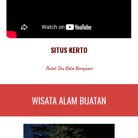
SITUS KERTO
Pusat Ibu Kota Kerajaan
WISATA ALAM BUATAN